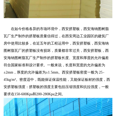
在如今价格各异的市场环境中，
西安挤塑板
，
西安海纳图树脂
瓦厂
生产制作的挤塑板质量信得过，在西安周边工业园区的建筑厂
房中使用比较多，在近五年的工程运用中，
西安挤塑板
，
西安海纳
图树脂瓦厂
的挤塑板没有损坏，质量都非常过关，
西安挤塑板
，
西
安海纳图树脂瓦厂
生产制作的挤塑板
长度、宽度和厚度的允许偏差
符合国家标准和设计要求。一般来说，长度和宽度的允许偏差为
±2mm，厚度的允许偏差为±1.5mm。
西安挤塑板
密度一般为 25 -
45kg/m³。密度适中，既能保证保温性能，又能保证板材的强度，
西
安挤塑板
强度：挤塑板的强度主要包括压缩强度和抗拉强度，一般
要求在150-600Kpa和200-280Kpa之间。