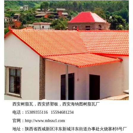
西安树脂瓦
，
西安挤塑板
，
西安海纳图树脂瓦厂
电话：15389355116 15594681234
官网：
http://www.mhsxcl.com
地址：陕西省西咸新区沣东新城沣东街道办事处火烧寨村8号厂