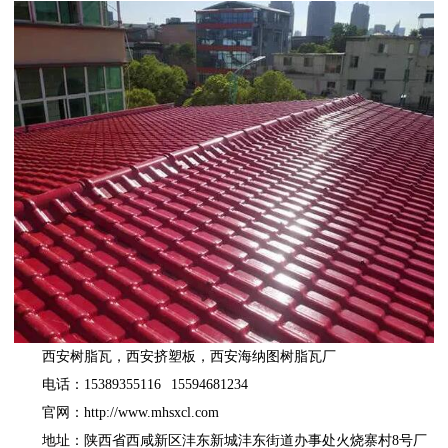
西安树脂瓦
，
西安挤塑板
，
西安海纳图树脂瓦厂
电话：15389355116 15594681234
官网：
http://www.mhsxcl.com
地址：陕西省西咸新区沣东新城沣东街道办事处火烧寨村8号厂