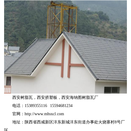
西安树脂瓦
，
西安挤塑板
，
西安海纳图树脂瓦厂
电话：15389355116 15594681234
官网：
http://www.mhsxcl.com
地址：陕西省西咸新区沣东新城沣东街道办事处火烧寨村8号厂
区